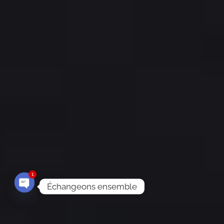
1
Échangeons ensemble
Open
chaty