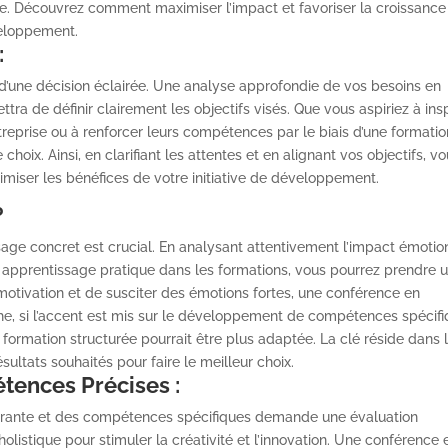
pe. Découvrez comment maximiser l’impact et favoriser la croissance
veloppement.
:
 d’une décision éclairée. Une analyse approfondie de vos besoins en
a de définir clairement les objectifs visés. Que vous aspiriez à insp
treprise ou à renforcer leurs compétences par le biais d’une formatio
oix. Ainsi, en clarifiant les attentes et en alignant vos objectifs, v
miser les bénéfices de votre initiative de développement.
?
issage concret est crucial. En analysant attentivement l’impact émotio
n apprentissage pratique dans les formations, vous pourrez prendre 
la motivation et de susciter des émotions fortes, une conférence en
che, si l’accent est mis sur le développement de compétences spécif
 formation structurée pourrait être plus adaptée. La clé réside dans 
ultats souhaités pour faire le meilleur choix.
tences Précises :
pirante et des compétences spécifiques demande une évaluation
n holistique pour stimuler la créativité et l’innovation. Une conférence 