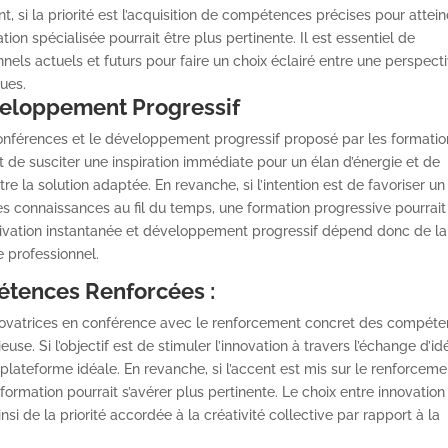
t, si la priorité est l’acquisition de compétences précises pour attei
ion spécialisée pourrait être plus pertinente. Il est essentiel de
els actuels et futurs pour faire un choix éclairé entre une perspect
ues.
veloppement Progressif
conférences et le développement progressif proposé par les formatio
 est de susciter une inspiration immédiate pour un élan d’énergie et de
e la solution adaptée. En revanche, si l’intention est de favoriser un
connaissances au fil du temps, une formation progressive pourrait
tivation instantanée et développement progressif dépend donc de la
e professionnel.
étences Renforcées :
novatrices en conférence avec le renforcement concret des compét
use. Si l’objectif est de stimuler l’innovation à travers l’échange d’id
 plateforme idéale. En revanche, si l’accent est mis sur le renforceme
ormation pourrait s’avérer plus pertinente. Le choix entre innovation
 de la priorité accordée à la créativité collective par rapport à la