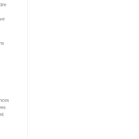
ndre
ive
ns
ences
ées
nt