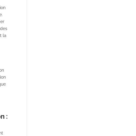
ion
e.
mer
 des
t la
ion
sion
ique
n :
nt