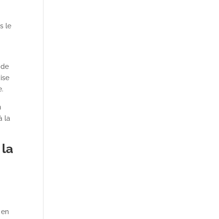
e
s le
 de
vise
e.
n
à la
 la
 en