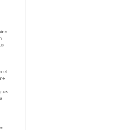
irer
n.
ous
nnel
une
iques
la
en