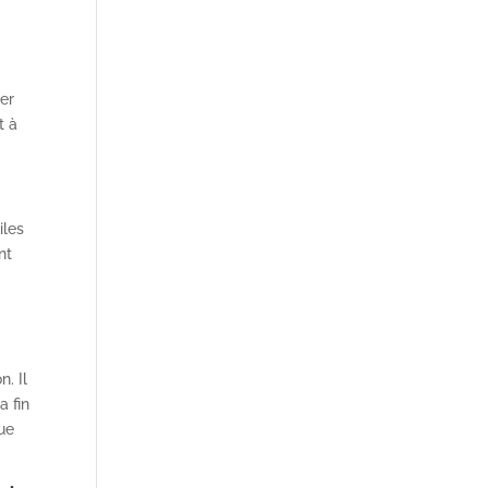
ner
t à
iles
nt
. Il
a fin
que