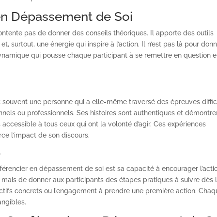
 en Dépassement de Soi
ntente pas de donner des conseils théoriques. Il apporte des outils
t, surtout, une énergie qui inspire à l’action. Il n’est pas là pour don
ynamique qui pousse chaque participant à se remettre en question e
 souvent une personne qui a elle-même traversé des épreuves diffic
nnels ou professionnels. Ses histoires sont authentiques et démontre
s accessible à tous ceux qui ont la volonté d’agir. Ces expériences
rce l’impact de son discours.
e
férencier en dépassement de soi est sa capacité à encourager l’action
, mais de donner aux participants des étapes pratiques à suivre dès l
bjectifs concrets ou l’engagement à prendre une première action. Cha
angibles.