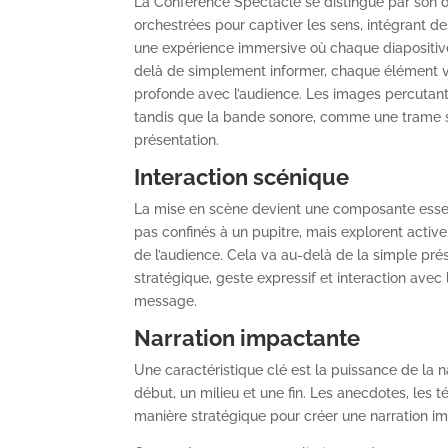
La Conférence Spectacle se distingue par son d
orchestrées pour captiver les sens, intégrant d
une expérience immersive où chaque diapositive
delà de simplement informer, chaque élément vis
profonde avec l’audience. Les images percutant
tandis que la bande sonore, comme une trame so
présentation.
Interaction scénique
La mise en scène devient une composante essent
pas confinés à un pupitre, mais explorent active
de l’audience. Cela va au-delà de la simple p
stratégique, geste expressif et interaction avec
message.
Narration impactante
Une caractéristique clé est la puissance de la 
début, un milieu et une fin. Les anecdotes, les
manière stratégique pour créer une narration i