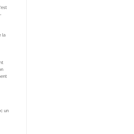
’est
-
,
 la
nt
on
ment
ec un