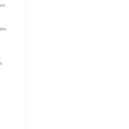
ce.
ière
ts