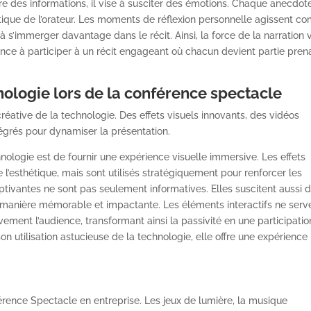
re des informations, il vise à susciter des émotions. Chaque anecdot
ntique de l’orateur. Les moments de réflexion personnelle agissent 
 à s’immerger davantage dans le récit. Ainsi, la force de la narration 
dience à participer à un récit engageant où chacun devient partie pren
hnologie lors de la conférence spectacle
réative de la technologie. Des effets visuels innovants, des vidéos
tégrés pour dynamiser la présentation.
echnologie est de fournir une expérience visuelle immersive. Les effets
 l’esthétique, mais sont utilisés stratégiquement pour renforcer les
ptivantes ne sont pas seulement informatives. Elles suscitent aussi 
e manière mémorable et impactante. Les éléments interactifs ne serv
vement l’audience, transformant ainsi la passivité en une participatio
on utilisation astucieuse de la technologie, elle offre une expérience
ence Spectacle en entreprise. Les jeux de lumière, la musique