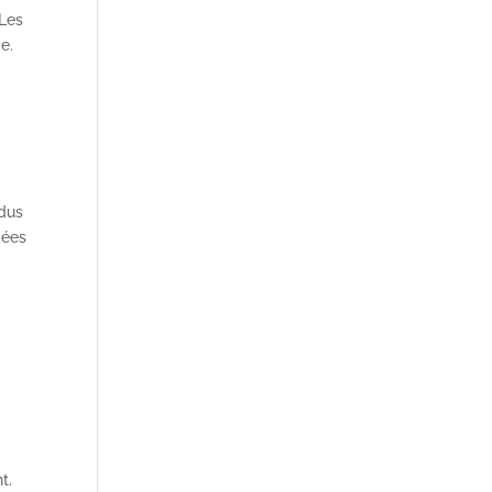
 Les
e.
ndus
dées
t.