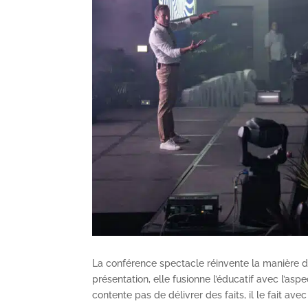
La conférence spectacle réinvente la manière do
présentation, elle fusionne l’éducatif avec l’asp
contente pas de délivrer des faits, il le fait av