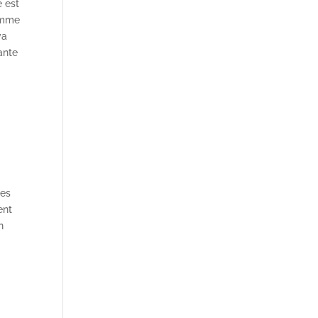
e est
comme
va
ante
des
ent
n