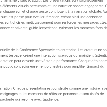
ynamisme visuel et auditif. Les présentations sont soigneusement
es éléments visuels percutants et une narration sonore engageante. C
, chaque son et chaque geste contribuent à la narration globale. Au
uel est pensé pour éveiller l’émotion, créant ainsi une connexion
es sont choisies méticuleusement pour renforcer les messages clés
nore captivante, guide l’expérience, rythmant les moments forts de
ielle de la Conférence Spectacle en entreprise. Les orateurs ne so
ment l’espace, créant une interaction scénique qui maintient l’attenti
résentation pour devenir une véritable performance. Chaque déplace
 le public sont soigneusement orchestrés pour amplifier l’impact du
narration. Chaque présentation est construite comme une histoire, av
 témoignages et les moments de réflexion personnelle sont tissés de
mpactante qui résonne avec l’audience.